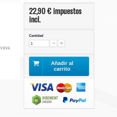
22,90 €
impuestos
incl.
Cantidad
/V3/V4,
Añadir al
carrito