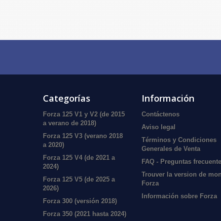
Categorías
Información
Forza 125 V1 y V2 (de 2015
Contáctenos
a verano de 2018)
Aviso legal
Forza 125 V3 (verano 2018
Términos y Condiciones
a 2020)
Generales de Venta
Forza 125 V4 (de 2021 a
FAQ - Preguntas frecuent
2024)
Trouver la version de mo
Forza 125 V5 (de 2025 a
Forza
2026)
Información sobre Forza
Forza 300 (versión 2018)
Forza 350 (2021 hasta 2024)