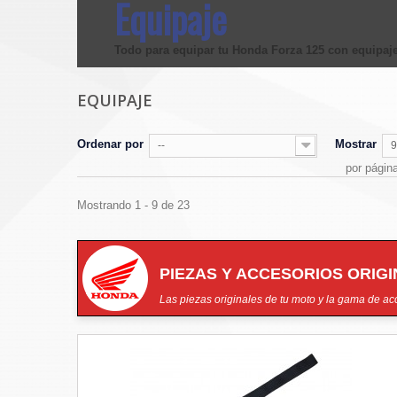
Equipaje
Todo para equipar tu Honda Forza 125 con equipaje
EQUIPAJE
Ordenar por
Mostrar
--
9
por págin
Mostrando 1 - 9 de 23
PIEZAS Y ACCESORIOS ORIG
Las piezas originales de tu moto y la gama de acc