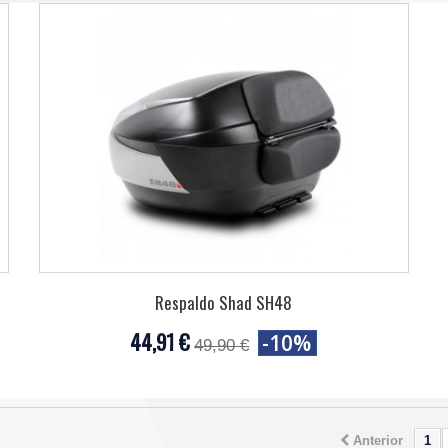
Respaldo Shad SH48
44,91 €
-10%
49,90 €
Anterior
1