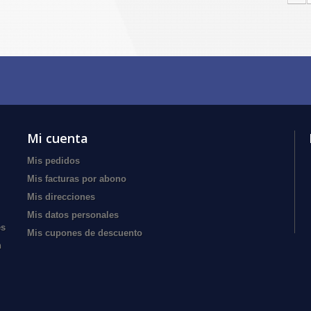
Mi cuenta
Mis pedidos
Mis facturas por abono
Mis direcciones
Mis datos personales
es
Mis cupones de descuento
n