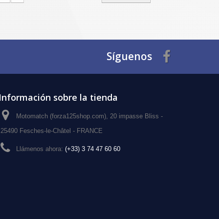
Síguenos
Información sobre la tienda
Motomatch (forza125shop.com), 20 impasse Bliss -
25490 Fesches-le-Châtel - FRANCE
Llámenos ahora:
(+33) 3 74 47 60 60