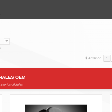
.
a
Anterior
1
INALES OEM
esorios oficiales