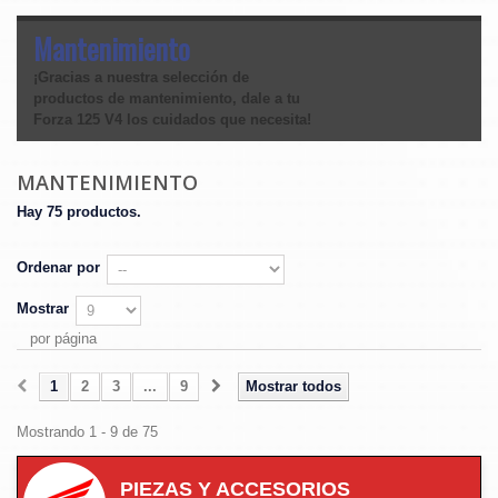
Mantenimiento
¡Gracias a nuestra selección de
productos de mantenimiento, dale a tu
Forza 125 V4 los cuidados que necesita!
MANTENIMIENTO
Hay 75 productos.
Ordenar por
Mostrar
por página
1
2
3
...
9
Mostrar todos
Mostrando 1 - 9 de 75
PIEZAS Y ACCESORIOS