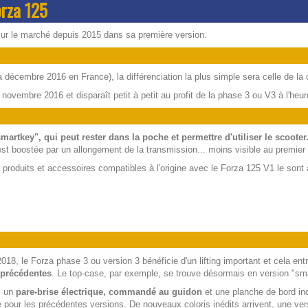
orza 125
ur le marché depuis 2015 dans sa première version.
 à décembre 2016 en France), la différenciation la plus simple sera celle de l
novembre 2016 et disparaît petit à petit au profit de la phase 3 ou V3 à l'he
smartkey", qui peut rester dans la poche et permettre d'utiliser le scooter
st boostée par un allongement de la transmission... moins visible au premier 
s produits et accessoires compatibles à l'origine avec le Forza 125 V1 le son
 2018, le Forza phase 3 ou version 3 bénéficie d'un lifting important et cela e
 précédentes
. Le top-case, par exemple, se trouve désormais en version "sma
i un
pare-brise électrique, commandé au guidon
et une planche de bord in
ue pour les précédentes versions. De nouveaux coloris inédits arrivent, une v