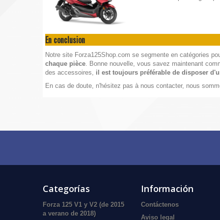
En conclusion
Notre site
Forza125Shop.com
se segmente en catégories pour
chaque pièce
. Bonne nouvelle, vous savez maintenant comment
des accessoires,
il est toujours préférable de disposer d
En cas de doute, n'hésitez pas à nous contacter, nous somme
Categorías
Información
Forza 125 V1 y V2 (de 2015
Contáctenos
a verano de 2018)
Aviso legal