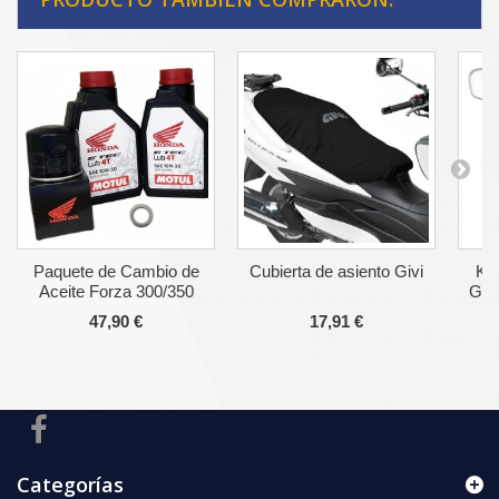
Paquete de Cambio de
Cubierta de asiento Givi
Kit
Aceite Forza 300/350
GPS
47,90 €
17,91 €
Categorías