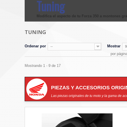
Tuning
Modifica el aspecto de tu Forza 350 a montones gra
TUNING
Ordenar por
Mostrar
--
9
por págin
Mostrando 1 - 9 de 17
PIEZAS Y ACCESORIOS ORIG
Las piezas originales de tu moto y la gama de acc