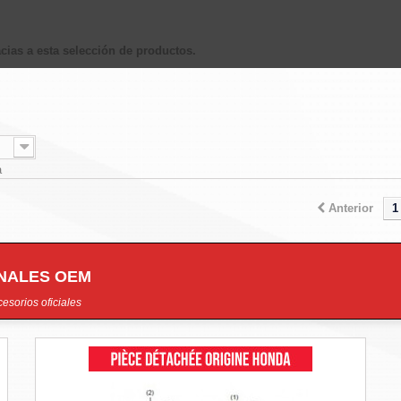
cias a esta selección de productos.
a
Anterior
1
INALES OEM
esorios oficiales