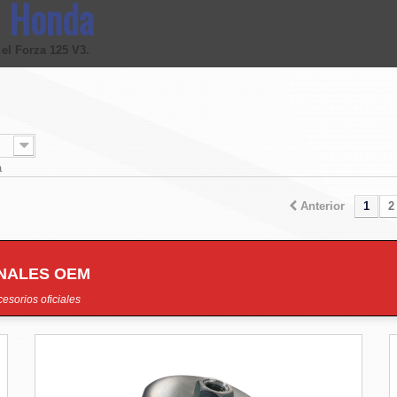
n Honda
 el
Forza 125 V3
.
a
Anterior
1
2
INALES OEM
esorios oficiales