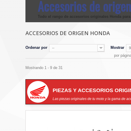
Accesorios de orige
Todo el rango de
accesorios originales Honda
para
ACCESORIOS DE ORIGEN HONDA
Ordenar por
Mostrar
--
9
por págin
Mostrando 1 - 9 de 31
PIEZAS Y ACCESORIOS ORIG
Las piezas originales de tu moto y la gama de acc