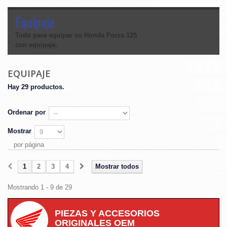
Equipaje
Todo para equipar su Honda Forza 125
con equipaje.
EQUIPAJE
Hay 29 productos.
Ordenar por
Mostrar
por página
1
2
3
4
Mostrar todos
Mostrando 1 - 9 de 29
PIEZAS Y ACCESORIOS
ORIGINALES OEM