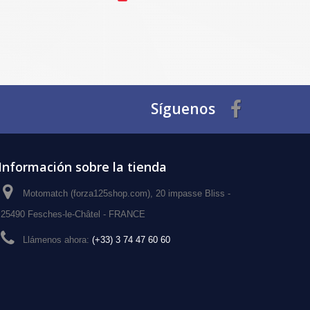
Síguenos
Información sobre la tienda
Motomatch (forza125shop.com), 20 impasse Bliss -
25490 Fesches-le-Châtel - FRANCE
Llámenos ahora:
(+33) 3 74 47 60 60