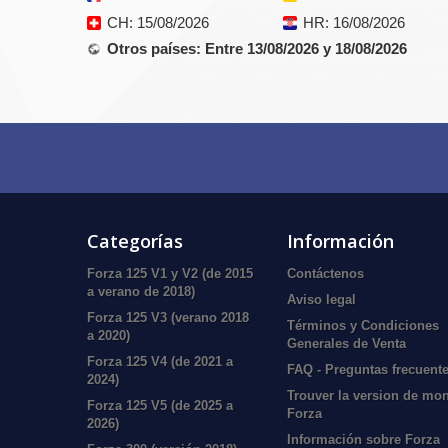
CH
: 15/08/2026
HR
: 16/08/2026
Otros países
: Entre 13/08/2026 y 18/08/2026
Categorías
Información
Forza 125 V1 y V2 (de 2015
Contáctenos
a verano de 2018)
Aviso legal
Forza 125 V3 (verano 2018
Términos y Condiciones
a 2020)
Generales de Venta
Forza 125 V4 (de 2021 a
FAQ - Preguntas frecuent
2024)
Trouver la version de mo
Forza 125 V5 (de 2025 a
Forza
2026)
Información sobre Forza