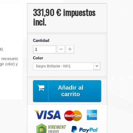
331,90 €
impuestos
incl.
Cantidad
00.
Color
) necesario
gir color) y
Negro Brillante - NH1
Añadir al
carrito