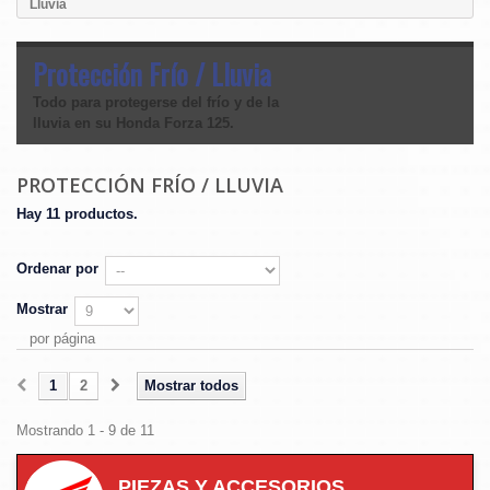
Lluvia
Protección Frío / Lluvia
Todo para protegerse del frío y de la
lluvia en su Honda Forza 125.
PROTECCIÓN FRÍO / LLUVIA
Hay 11 productos.
Ordenar por
Mostrar
por página
1
2
Mostrar todos
Mostrando 1 - 9 de 11
PIEZAS Y ACCESORIOS