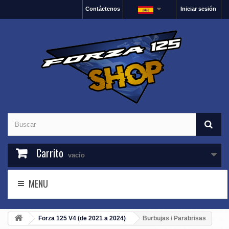
Contáctenos
Iniciar sesión
Carrito
vacío
MENU
Forza 125 V4 (de 2021 a 2024)
Burbujas / Parabrisas