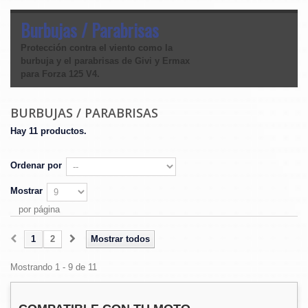
Burbujas / Parabrisas
Protección contra el viento como la
burbuja y el parabrisas de Givi y Ermax
para Forza 125 V4.
BURBUJAS / PARABRISAS
Hay 11 productos.
Ordenar por
Mostrar
por página
1
2
Mostrar todos
Mostrando 1 - 9 de 11