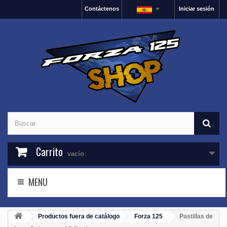
Contáctenos
Iniciar sesión
Carrito
vacío
MENU
Productos fuera de catálogo
Forza 125
Pastillas de