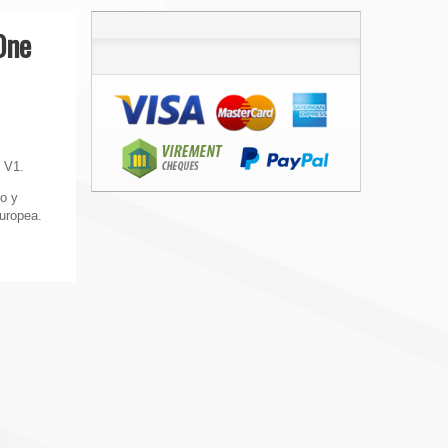
One
 V1.
co y
europea.