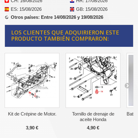
CH
: 16/08/2026
HR
: 17/08/2026
ES
: 15/08/2026
GB
: 15/08/2026
Otros países
: Entre 14/08/2026 y 19/08/2026
LOS CLIENTES QUE ADQUIRIERON ESTE
PRODUCTO TAMBIÉN COMPRARON:
Kit de Crépine de Motor.
Tornillo de drenaje de
Bater
aceite Honda
3,90 €
4,90 €