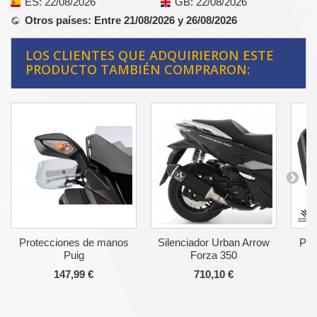
ES
: 22/08/2026
GB
: 22/08/2026
Otros países
: Entre 21/08/2026 y 26/08/2026
LOS CLIENTES QUE ADQUIRIERON ESTE
PRODUCTO TAMBIÉN COMPRARON:
Protecciones de manos
Silenciador Urban Arrow
Pro
Puig
Forza 350
Sp
147,99 €
710,10 €