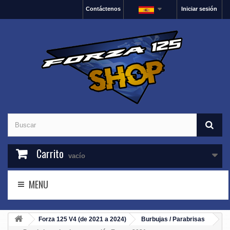
Contáctenos
Iniciar sesión
Carrito
vacío
MENU
Forza 125 V4 (de 2021 a 2024)
Burbujas / Parabrisas