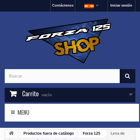
Contáctenos
Iniciar sesión
Carrito
vacío
MENU
Productos fuera de catálogo
Forza 125
Leva de