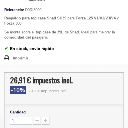
Referencia:
D0RI3900
Respaldo para top case
Shad SH39
para
Forza 125 V1/V2/V3/V4
y
Forza 300
.
Se monta sobre el
top case de 39L
de
Shad
. Ideal para mejorar la
comodidad del pasajero
.
✔
En stock, envío rápido
Imprimir
26,91 €
impuestos incl.
-10%
29,90 €
impuestos incl.
Cantidad