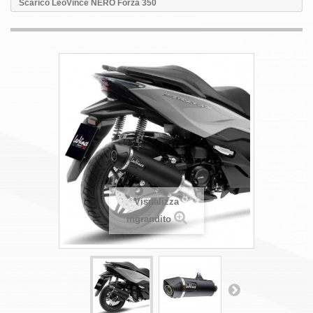
Scarico LeoVince NERO Forza 350
Visualizza
ingrandito