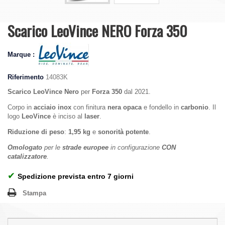
Scarico LeoVince NERO Forza 350
Marque :
Riferimento
14083K
Scarico LeoVince Nero
per
Forza 350
dal 2021.
Corpo in
acciaio inox
con finitura
nera opaca
e fondello in
carbonio
. Il
logo
LeoVince
è inciso al
laser
.
Riduzione di peso
:
1,95 kg
e
sonorità potente
.
Omologato
per le
strade europee
in configurazione
CON
catalizzatore
.
✔
Spedizione prevista entro 7 giorni
Stampa