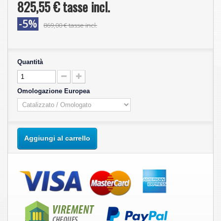
825,55 €
tasse incl.
-5%
869,00 €
tasse incl.
Quantità
Omologazione Europea
Aggiungi al carrello