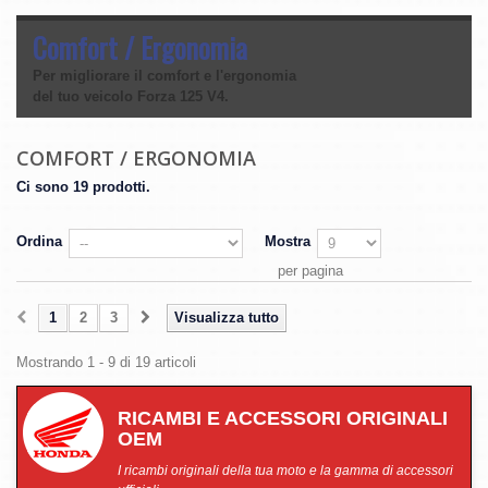
Comfort / Ergonomia
Per migliorare il comfort e l'ergonomia
del tuo veicolo Forza 125 V4.
COMFORT / ERGONOMIA
Ci sono 19 prodotti.
Ordina
Mostra
per pagina
1
2
3
Visualizza tutto
Mostrando 1 - 9 di 19 articoli
RICAMBI E ACCESSORI ORIGINALI
OEM
I ricambi originali della tua moto e la gamma di accessori