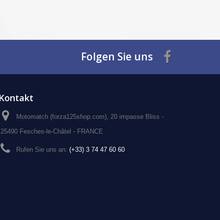
Folgen Sie uns
Kontakt
Motomatch (forza125shop.com), 20 impasse Bliss -
25490 Fesches-le-Châtel - FRANCE
Rufen Sie uns an:
(+33) 3 74 47 60 60