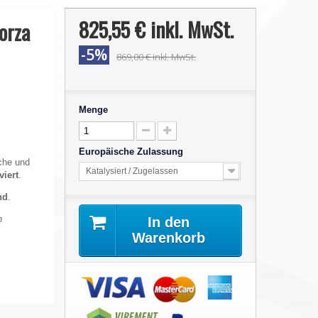
825,55 €
inkl. MwSt.
orza
-5%
869,00 €
inkl. MwSt.
Menge
Europäische Zulassung
che und
Katalysiert / Zugelassen
viert
.
nd
.
n
In den
Warenkorb