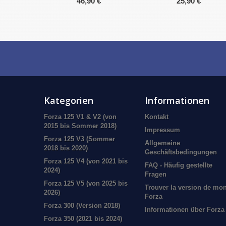
46,90 €
25,90 €
Kategorien
Informationen
Forza 125 V1 & V2 (von
Kontakt
2015 bis Sommer 2018)
Impressum
Forza 125 V3 (Sommer
Allgemeine
2018 bis 2020)
Geschäftsbedingungen
Forza 125 V4 (von 2021 bis
FAQ - Häufig gestellte
2024)
Fragen
Forza 125 V5 (von 2025 bis
Trouver la version de mo
2026)
Forza
Forza 300 (Version 2018)
Informationen über Forza
Forza 350 (2021 bis 2024)