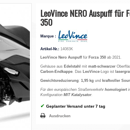
LeoVince NERO Auspuff für F
350
Marque :
Artikel-Nr.:
14083K
LeoVince Nero Auspuff
für
Forza 350
ab 2021.
Gehäuse aus
Edelstahl
mit
matt-schwarzer
Oberflä
Carbon-Endkappe
. Das
LeoVince
-Logo ist
lasergra
Gewichtsreduzierung
:
1,95 kg
und
kraftvoller Sou
Für den europäischen Straßenverkehr
homologiert
i
Konfiguration
MIT Katalysator
.
✔
Geplanter Versand unter 7 tag
Ausdrucken