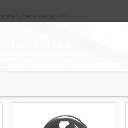
rodukten
für Ihren
Scooter Forza 350
.