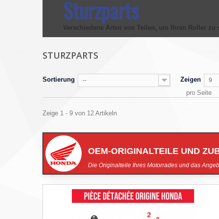
Sturzparts
Verschiedene Arten von
Teilen
, um Ihren
Roller
zu 
STURZPARTS
Sortierung
Zeigen
--
9
pro Seite
Zeige 1 - 9 von 12 Artikeln
OEM-ORIGINALTEILE UND ZU
Die Originalteile Ihres Motorrades und das Angeb