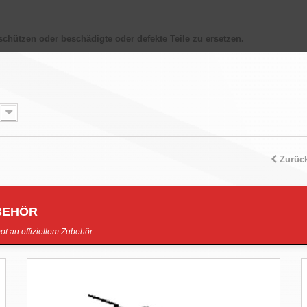
schützen oder
beschädigte
oder
defekte Teile
zu ersetzen.
Zurüc
BEHÖR
ot an offiziellem Zubehör