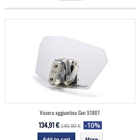
Visiera aggiuntiva Givi S180T
134,91 €
-10%
149,90 €
Add to cart
More