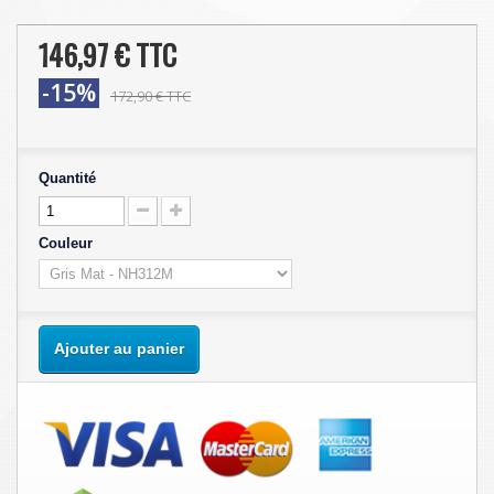
146,97 €
TTC
-15%
172,90 €
TTC
Quantité
Couleur
Ajouter au panier