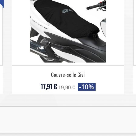
Couvre-selle Givi
17,91 €
-10%
19,90 €