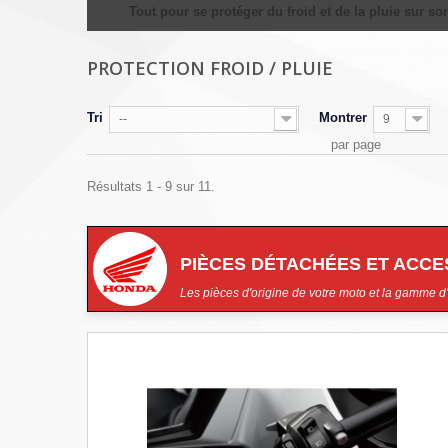
Tout pour se protéger du froid et de la pluie sur s
PROTECTION FROID / PLUIE
Tri
Montrer
--
9
par page
Résultats 1 - 9 sur 11.
PIÈCES DÉTACHÉES ET ACC
Les pièces d'origine de votre moto et la gamme d'