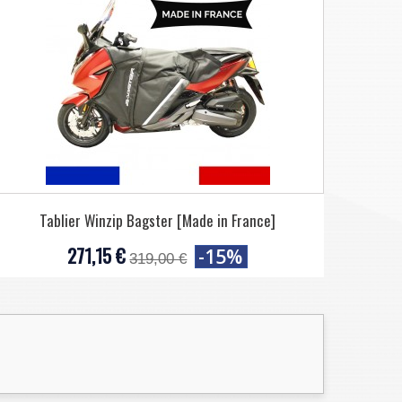
Tablier Winzip Bagster [Made in France]
271,15 €
-15%
319,00 €