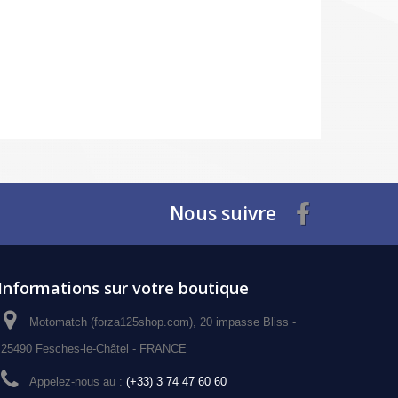
Nous suivre
Informations sur votre boutique
Motomatch (forza125shop.com), 20 impasse Bliss -
25490 Fesches-le-Châtel - FRANCE
Appelez-nous au :
(+33) 3 74 47 60 60