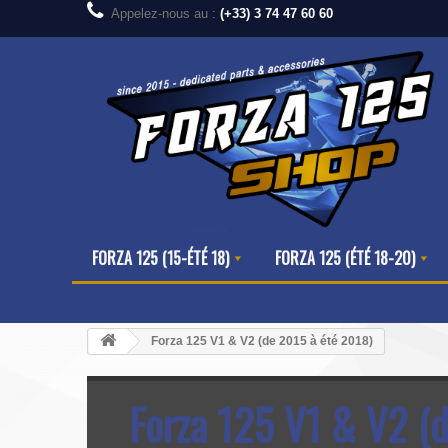
Appelez-nous au :
(+33) 3 74 47 60 60
FORZA 125 (15-ÉTÉ 18)
FORZA 125 (ÉTÉ 18-20)
Forza 125 V1 & V2 (de 2015 à été 2018)
Forza 125 V1 & V2 (