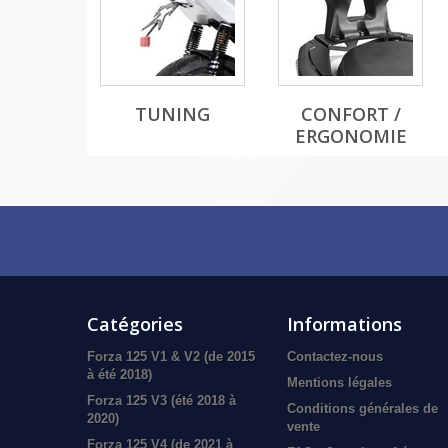
TUNING
CONFORT /
ERGONOMIE
Catégories
Informations
Forza 125 V1 & V2 (de 2015
Contactez-nous
à été 2018)
Mentions légales
Forza 125 V3 (été 2018 à
Conditions générales de
2020)
vente
Forza 125 V4 (de 2021 à