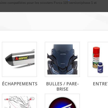
ires compatibles pour les scooters Forza 125 version/phase 1 et
ÉCHAPPEMENTS
BULLES / PARE-
ENTRE
BRISE