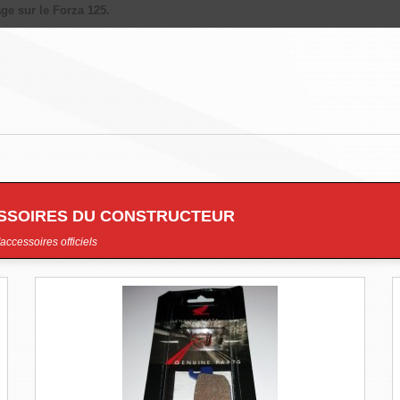
age sur le Forza 125.
ESSOIRES DU CONSTRUCTEUR
accessoires officiels