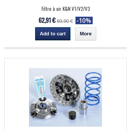
Filtre à air K&N V1/V2/V3
62,91 €
-10%
69,90 €
Add to cart
More