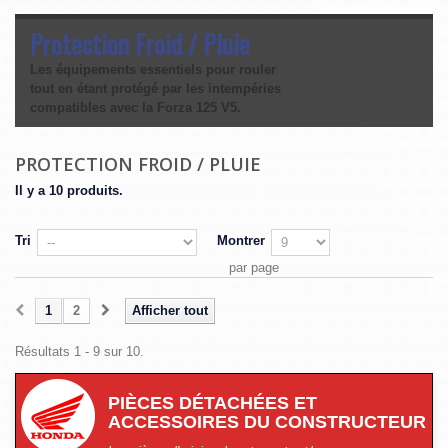
Protection Froid / Pluie
Les équipements essentiels pour rouler
tout en étant protégé par les intempéries
compatibles avec la Forza 125 V5.
PROTECTION FROID / PLUIE
Il y a 10 produits.
Tri
Montrer
par page
1
2
Afficher tout
Résultats 1 - 9 sur 10.
PIÈCES DÉTACHÉES ET
ACCESSOIRES DU CONSTRUCTEUR