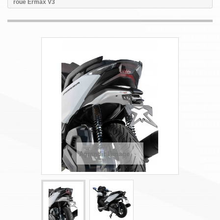
roue Ermax V3
Agrandir l'image