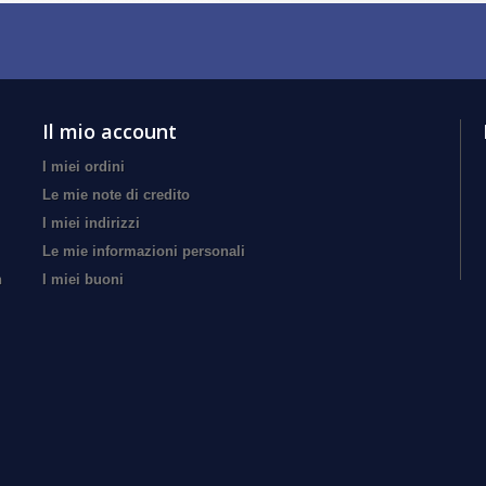
Il mio account
I miei ordini
Le mie note di credito
I miei indirizzi
Le mie informazioni personali
n
I miei buoni