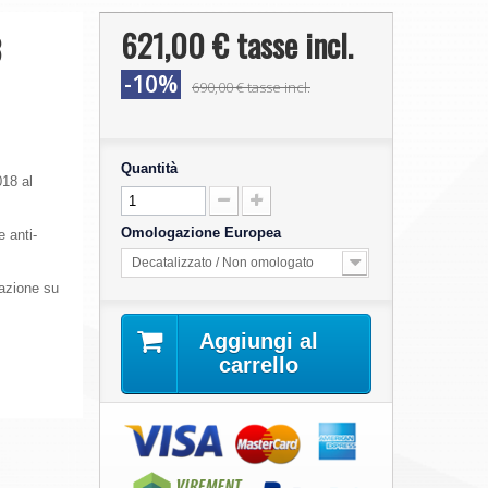
621,00 €
tasse incl.
3
-10%
690,00 €
tasse incl.
Quantità
018 al
Omologazione Europea
e anti-
Decatalizzato / Non omologato
gazione su
Aggiungi al
carrello