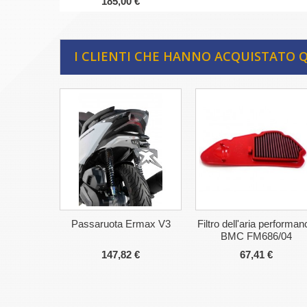
185,00 €
I CLIENTI CHE HANNO ACQUISTATO
Passaruota Ermax V3
Filtro dell'aria performan
BMC FM686/04
147,82 €
67,41 €