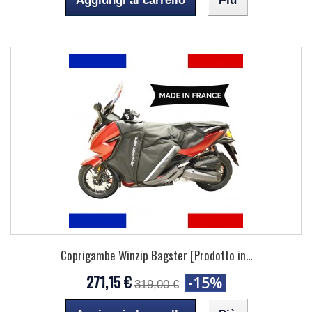
Aggiungi al carrello
Più
Coprigambe Winzip Bagster [Prodotto in...
271,15 €
-15%
319,00 €