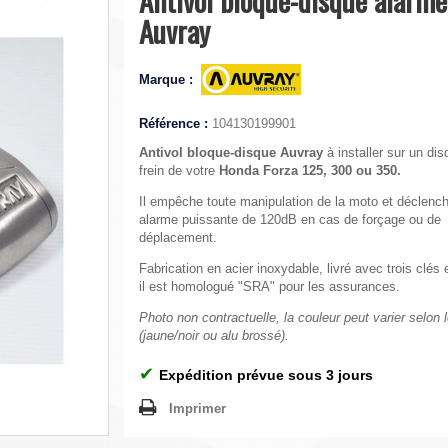
Auvray
Marque :
Référence :
104130199901
Antivol bloque-disque Auvray
à installer sur un di
frein de votre
Honda Forza 125, 300 ou 350.
Il empêche toute manipulation de la moto et déclenc
alarme puissante de 120dB en cas de forçage ou de
déplacement.
Fabrication en acier inoxydable, livré avec trois clés e
il est homologué "SRA" pour les assurances.
Photo non contractuelle, la couleur peut varier selon 
(jaune/noir ou alu brossé).
✔
Expédition prévue sous 3 jours
Imprimer