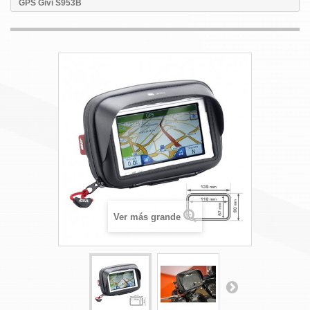
GPS Givi S953B
Ver más grande