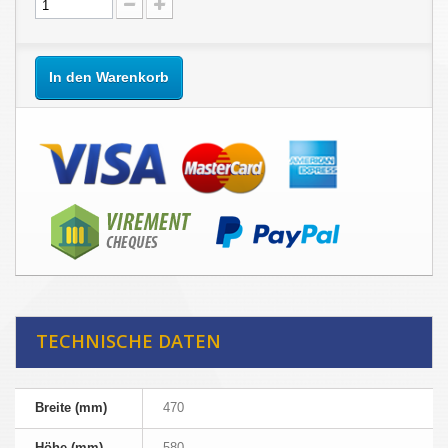
In den Warenkorb
TECHNISCHE DATEN
Breite (mm)
470
Höhe (mm)
580