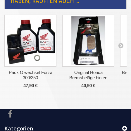
HABEN, KAUFTEN AUCH ...
Pack Ölwechsel Forza
Original Honda
Brem
300/350
Bremsbeläge hinten
47,90 €
40,90 €
Kategorien