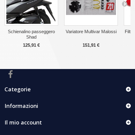
Schienalino passeggero
Variatore Multivar Malossi
Filtr
Shad
125,91 €
151,91 €
Categorie
Informazioni
Il mio account