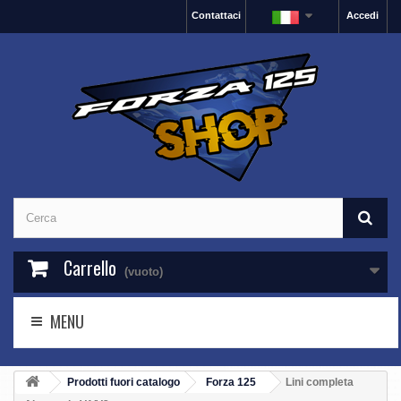
Contattaci
Accedi
Carrello
(vuoto)
MENU
Prodotti fuori catalogo
Forza 125
Lini completa