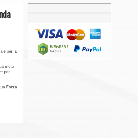
onda
ale per la
 tua moto
re per
 tua
Forza