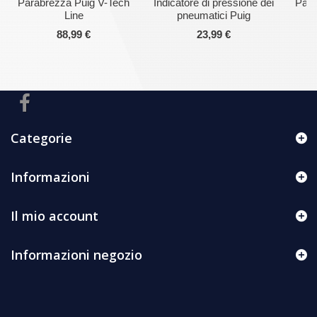
Parabrezza Puig V-Tech
Indicatore di pressione dei
Pasti
Line
pneumatici Puig
88,99 €
23,99 €
Categorie
Informazioni
Il mio account
Informazioni negozio