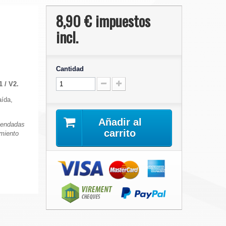
8,90 €
impuestos
incl.
Cantidad
 / V2.
aída,
Añadir al
mendadas
carrito
imiento