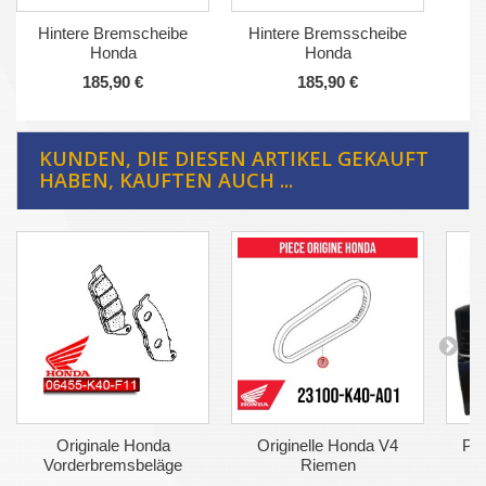
Hintere Bremscheibe
Hintere Bremsscheibe
Honda
Honda
185,90 €
185,90 €
KUNDEN, DIE DIESEN ARTIKEL GEKAUFT
HABEN, KAUFTEN AUCH ...
Originale Honda
Originelle Honda V4
Pac
Vorderbremsbeläge
Riemen