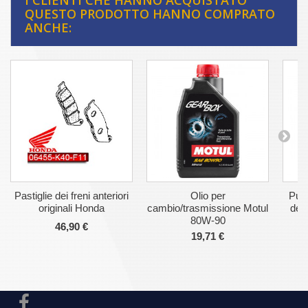
I CLIENTI CHE HANNO ACQUISTATO
QUESTO PRODOTTO HANNO COMPRATO
ANCHE:
Pastiglie dei freni anteriori
Olio per
Puli
originali Honda
cambio/trasmissione Motul
del 
80W-90
46,90 €
19,71 €