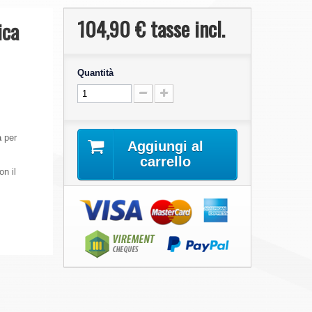
104,90 €
tasse incl.
ica
Quantità
a
per
Aggiungi al
carrello
n il