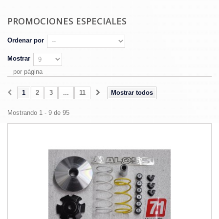
PROMOCIONES ESPECIALES
Ordenar por
Mostrar
por página
1
2
3
...
11
Mostrar todos
Mostrando 1 - 9 de 95