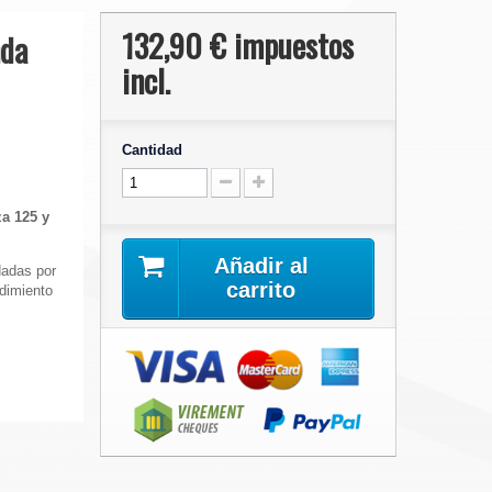
132,90 €
impuestos
nda
incl.
Cantidad
a 125 y
Añadir al
dadas por
carrito
ndimiento