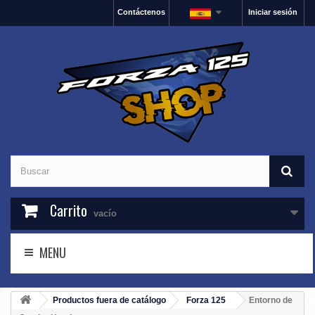
Contáctenos
Iniciar sesión
Carrito
vacío
MENU
Productos fuera de catálogo
Forza 125
Entorno de