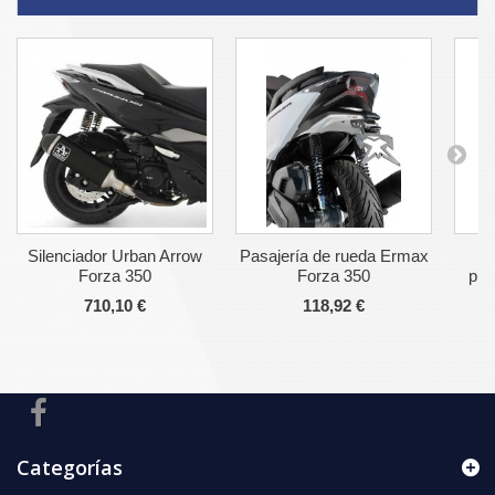
Silenciador Urban Arrow
Pasajería de rueda Ermax
P
Forza 350
Forza 350
pro
710,10 €
118,92 €
Categorías