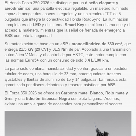
El Honda Forza 350 2026 se distingue por un
diseño elegante y
aerodinámico
, una pantalla eléctrica regulable, un maletero iluminado
capaz de acoger dos cascos integrales y un salpicadero TFT de 5
pulgadas que integra la conectividad Honda RoadSync. La iluminación
completa es de
LED
y el sistema
Smart Key
simplifica el arranque y el
acceso al maletero, mientras que la señal de frenada de emergencia
ESS
aumenta la seguridad.
Su motorización se basa en un
eSP+ monocilíndrico de 330 cm³
, que
entrega
21,5 kW (29 CV)
y
31,5 Nm
de par. Acoplado a una transmisión
automática V-Matic y al control de par HSTC, este motor cumple con
las normas
Euro5+
con un consumo de solo
3,4 L/100 km
.
La parte ciclo combina maniobrabilidad y confort gracias a un bastidor
tubular de acero, una horquilla de 33 mm, amortiguadores traseros
ajustables y llantas de aluminio de 15 y 14 pulgadas. La frenada está
garantizada por discos delanteros y traseros asistidos por
ABS
.
El Forza 350 2026 se ofrece en
Carbono mate, Blanco, Rojo mate y
Gris
, y una
Edición Especial Negra
completa la gama. Además,
existe una amplia gama de accesorios para personalizar el scooter.