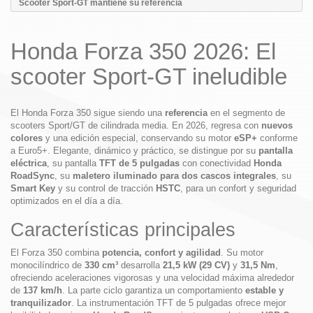
Scooter Sport-GT mantiene su referencia
Honda Forza 350 2026: El
scooter Sport-GT ineludible
El Honda Forza 350 sigue siendo una
referencia
en el segmento de
scooters Sport/GT de cilindrada media. En 2026, regresa con
nuevos
colores
y una edición especial, conservando su motor
eSP+
conforme
a Euro5+. Elegante, dinámico y práctico, se distingue por su
pantalla
eléctrica
, su pantalla
TFT de 5 pulgadas
con conectividad
Honda
RoadSync
, su
maletero iluminado para dos cascos integrales
, su
Smart Key
y su control de tracción
HSTC
, para un confort y seguridad
optimizados en el día a día.
Características principales
El Forza 350 combina
potencia, confort y agilidad
. Su motor
monocilíndrico de
330 cm³
desarrolla
21,5 kW (29 CV)
y
31,5 Nm
,
ofreciendo aceleraciones vigorosas y una velocidad máxima alrededor
de
137 km/h
. La parte ciclo garantiza un comportamiento
estable y
tranquilizador
. La instrumentación TFT de 5 pulgadas ofrece mejor