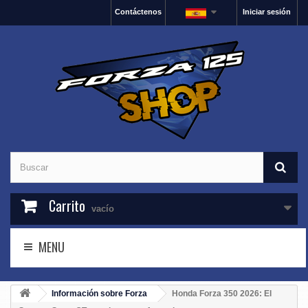
Contáctenos
Iniciar sesión
Carrito
vacío
MENU
Información sobre Forza
Honda Forza 350 2026: El