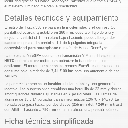
legibilidad gracias a
Honda RoadSync
, mientras que la toma
USB-C
y
el maletero iluminado mejoran la practicidad.
Detalles técnicos y equipamiento
El estilo del Forza 350 se basa en la
modernidad y el confort
. Su
pantalla eléctrica, ajustable en 180 mm
, desvía el flujo de aire y
mejora la visibilidad. El maletero bajo el asiento puede albergar dos
cascos integrales. La pantalla TFT de 5 pulgadas integra la
conectividad para smartphone
a través de Honda RoadSync.
La motorización
eSP+
cuenta con transmisión V-Matic. El sistema
HSTC
controla el par motor para optimizar la tracción en suelo
deslizante. El motor cumple con las normas
Euro5+
manteniendo un
consumo bajo, alrededor de
3,4 L/100 km
para una autonomía de casi
340 km
.
La parte ciclo combina un bastidor tubular estable y una geometría
reactiva. Las suspensiones combinan una horquilla de 33 mm y dobles
amortiguadores traseros ajustables en
7 posiciones
. Las llantas de
aluminio de 15 y 14 pulgadas calzan neumáticos 120/70 y 140/70. La
frenada está garantizada por dos discos (
256 mm del. / 240 mm tras.
)
con
ABS
. El asiento a
780 mm
de altura ofrece una posición cómoda.
Ficha técnica simplificada