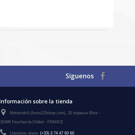
Síguenos
Información sobre la tienda
Motomatch (forza125shop.com), 20 impasse Bliss -
25490 Fesches-le-Châtel - FRANCE
Llámenos ahora:
(+33) 3 74 47 60 60