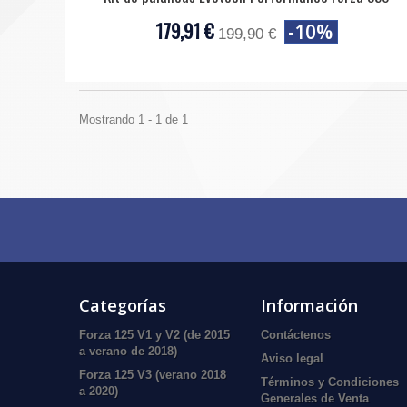
179,91 €
-10%
199,90 €
Mostrando 1 - 1 de 1
Categorías
Información
Forza 125 V1 y V2 (de 2015
Contáctenos
a verano de 2018)
Aviso legal
Forza 125 V3 (verano 2018
Términos y Condiciones
a 2020)
Generales de Venta