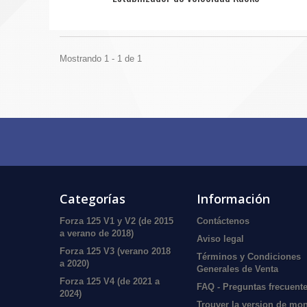
Mostrando 1 - 1 de 1
Categorías
Información
Forza 125 V1 y V2 (de 2015
Contáctenos
a verano de 2018)
Aviso legal
Forza 125 V3 (verano 2018
Términos y Condiciones
a 2020)
Generales de Venta
Forza 125 V4 (de 2021 a
FAQ - Preguntas frecuent
2024)
Trouver la version de mo