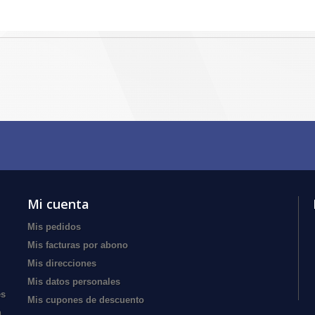
Mi cuenta
Mis pedidos
Mis facturas por abono
Mis direcciones
Mis datos personales
es
Mis cupones de descuento
n