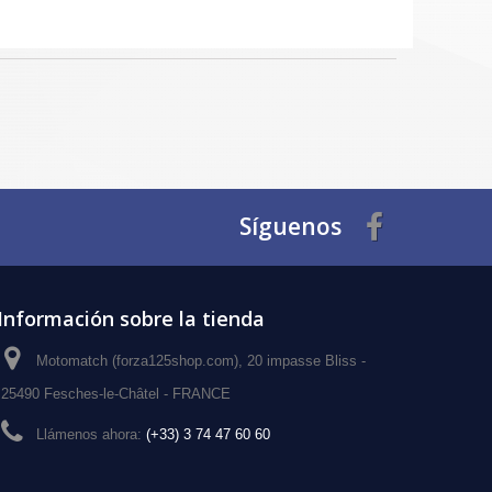
Síguenos
Información sobre la tienda
Motomatch (forza125shop.com), 20 impasse Bliss -
25490 Fesches-le-Châtel - FRANCE
Llámenos ahora:
(+33) 3 74 47 60 60