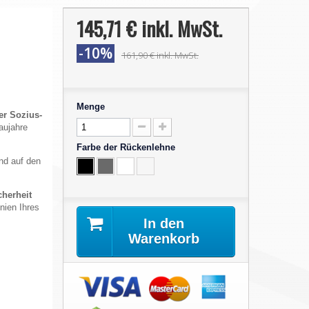
145,71 €
inkl. MwSt.
-10%
161,90 €
inkl. MwSt.
Menge
er Sozius-
aujahre
Farbe der Rückenlehne
end auf den
cherheit
inien Ihres
In den
Warenkorb