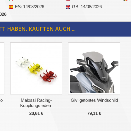
ES
: 14/08/2026
GB
: 14/08/2026
2026
FT HABEN, KAUFTEN AUCH ...
no
Malossi Racing-
Givi getöntes Windschild
Kupplungsfedern
20,61 €
79,11 €