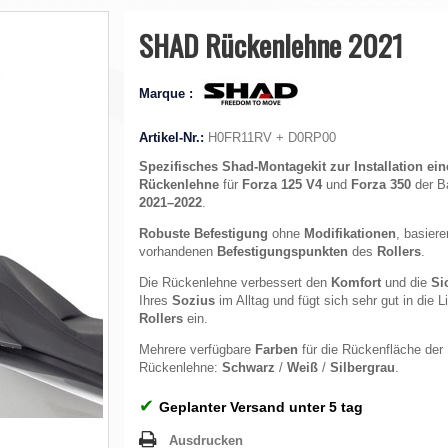
SHAD Rückenlehne 2021
Marque :
Artikel-Nr.:
H0FR11RV + D0RP00
Spezifisches Shad-Montagekit zur Installation ein
Rückenlehne
für
Forza 125 V4
und
Forza 350
der B
2021–2022
.
Robuste Befestigung
ohne
Modifikationen
, basier
vorhandenen
Befestigungspunkten
des
Rollers
.
Die Rückenlehne verbessert den
Komfort
und die
Si
Ihres
Sozius
im Alltag und fügt sich sehr gut in die L
Rollers
ein.
Mehrere verfügbare
Farben
für die Rückenfläche der
Rückenlehne:
Schwarz
/
Weiß
/
Silbergrau
.
✔
Geplanter Versand unter 5 tag
Ausdrucken